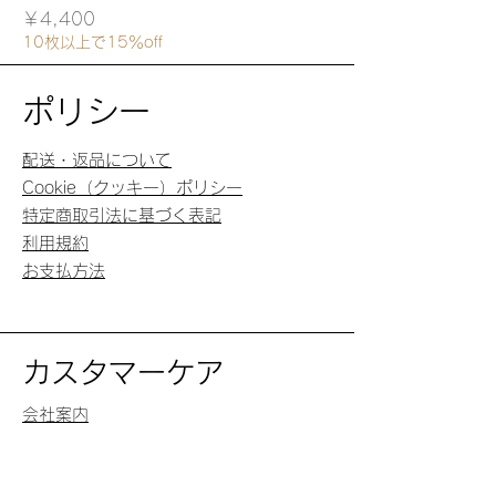
価格
￥4,400
10枚以上で15％off
ポリシー
配送・返品について
Cookie（クッキー）ポリシー
特定商取引法に基づく表記
利用規約
お支払方法
カスタマーケア
会社案内
カスタマーサービス