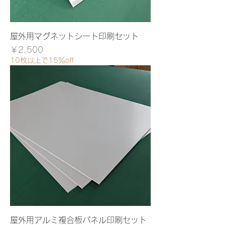
屋外用マグネットシート印刷セット
価格
￥2,500
10枚以上で15％off
屋外用アルミ複合板パネル印刷セット